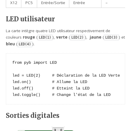
X12
PC5
Entrée/Sortie
Entrée
–
LED utilisateur
La carte intègre quatre LED utilisateur respectivement de
couleurs
rouge
(
),
verte
(
),
jaune
(
) et
LED(1)
LED(2)
LED(3)
bleu
(
).
LED(4)
from pyb import LED

led = LED(2)     # Déclaration de la LED Verte

led.on()         # Allume la LED

led.off()        # Etteint la LED

led.toggle()     # Change l'état de la LED
Sorties digitales