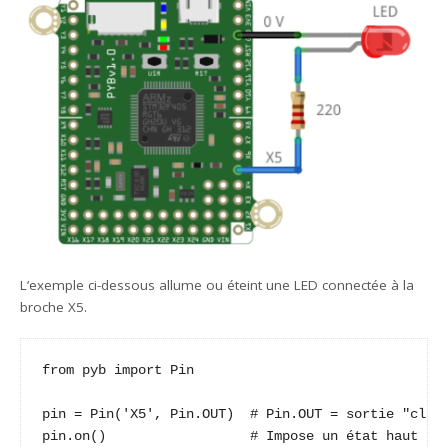
L’exemple ci-dessous allume ou éteint une LED connectée à la
broche X5.
from pyb import Pin

pin = Pin('X5', Pin.OUT)  # Pin.OUT = sortie "class
pin.on()                  # Impose un état haut (3,