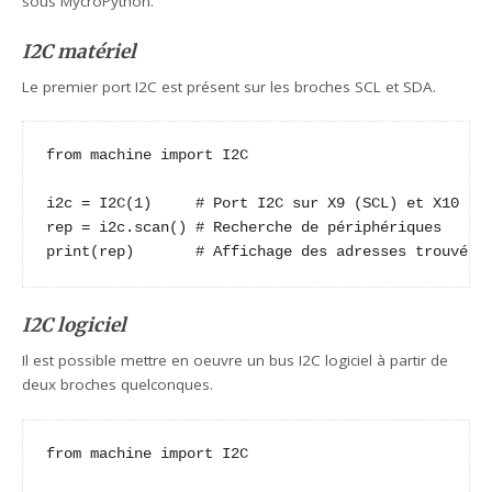
sous MycroPython.
I2C matériel
Le premier port I2C est présent sur les broches SCL et SDA.
from machine import I2C

i2c = I2C(1)     # Port I2C sur X9 (SCL) et X10 (SD
rep = i2c.scan() # Recherche de périphériques

print(rep)       # Affichage des adresses trouvées
I2C logiciel
Il est possible mettre en oeuvre un bus I2C logiciel à partir de
deux broches quelconques.
from machine import I2C
