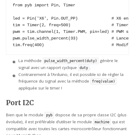
from pyb import Pin, Timer

led = Pin('X6', Pin.OUT_PP)              # X6 en so
tim = Timer(2, freq=500)                 # Timer 2 
pwm = tim.channel(1, Timer.PWM, pin=led) # PWM sur 
pwm.pulse_width_percent(33)              # Lancemen
tim.freq(400)                            # Modific
La méthode
génère le
pulse_width_percent(duty)
signal avec un rapport cyclique
.
duty
Contrairement à l’Arduino, il est possible ici de régler la
fréquence du signal avec la méthode
freq(value)
appliquée sur le timer !
Port I2C
Bien que le module
dispose de sa propre classe I2C (plus
pyb
évoluée), il est préférable d’utiliser le module
qui est
machine
compatible avec toutes les cartes microcontrôleur fonctionnant