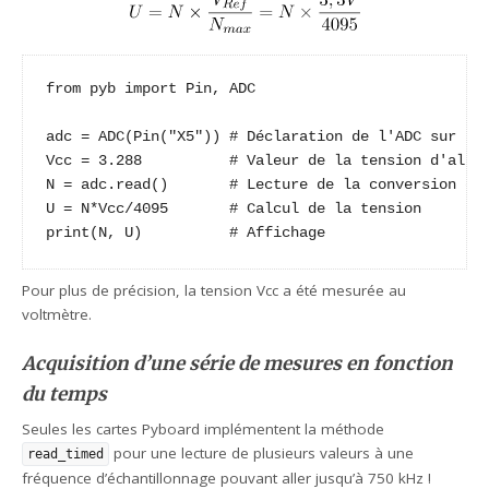
from pyb import Pin, ADC

adc = ADC(Pin("X5")) # Déclaration de l'ADC sur la 
Vcc = 3.288          # Valeur de la tension d'alime
N = adc.read()       # Lecture de la conversion de 
U = N*Vcc/4095       # Calcul de la tension

print(N, U)          # Affichage
Pour plus de précision, la tension Vcc a été mesurée au
voltmètre.
Acquisition d’une série de mesures en fonction
du temps
Seules les cartes Pyboard implémentent la méthode
pour une lecture de plusieurs valeurs à une
read_timed
fréquence d’échantillonnage pouvant aller jusqu’à 750 kHz !