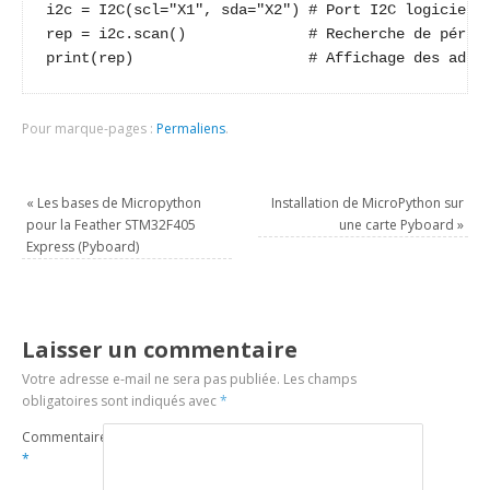
i2c = I2C(scl="X1", sda="X2") # Port I2C logiciel s
rep = i2c.scan()              # Recherche de périph
print(rep)                    # Affichage des adre
Pour marque-pages :
Permaliens
.
«
Les bases de Micropython
Installation de MicroPython sur
pour la Feather STM32F405
une carte Pyboard
»
Express (Pyboard)
Laisser un commentaire
Votre adresse e-mail ne sera pas publiée.
Les champs
obligatoires sont indiqués avec
*
Commentaire
*