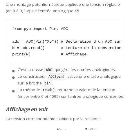
Une montage potentiométrique applique une tension réglable
(de 0 à 3,3 V) sur l’entrée analogique X5.
from pyb import Pin, ADC

adc = ADC(Pin("X5")) # Déclaration d'un ADC sur la 
N = adc.read()       # Lecture de la conversion de 
print(N)             # Affichage
C’est la classe
qui gère les entrées analogiques.
ADC
Le constructeur
active une entrée analogique
ADC(pin)
sur la broche
.
pin
La méthode
retourne la valeur de la tension
read()
(entier entre 0 et 4095) sur l’entrée analogique concernée.
Affichage en volt
La tension correspondante s’obtient par la relation :