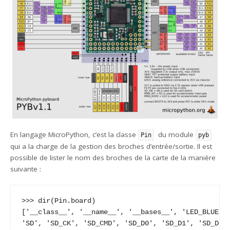
En langage MicroPython, c’est la classe
du module
Pin
pyb
qui a la charge de la gestion des broches d’entrée/sortie. Il est
possible de lister le nom des broches de la carte de la manière
suivante :
>>> dir(Pin.board)

['__class__', '__name__', '__bases__', 'LED_BLUE', 
'SD', 'SD_CK', 'SD_CMD', 'SD_D0', 'SD_D1', 'SD_D2',