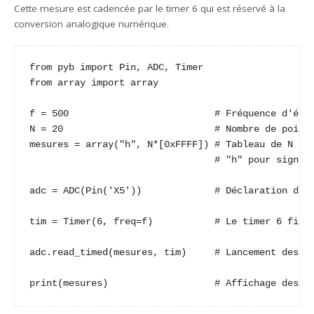
Cette mesure est cadencée par le timer 6 qui est réservé à la
conversion analogique numérique.
from pyb import Pin, ADC, Timer

from array import array

f = 500                          # Fréquence d'écha
N = 20                           # Nombre de points
mesures = array("h", N*[0xFFFF]) # Tableau de N x 1
                                 # "h" pour signed 
adc = ADC(Pin('X5'))             # Déclaration du C
tim = Timer(6, freq=f)           # Le timer 6 fixe 
adc.read_timed(mesures, tim)     # Lancement des me
print(mesures)                   # Affichage des m