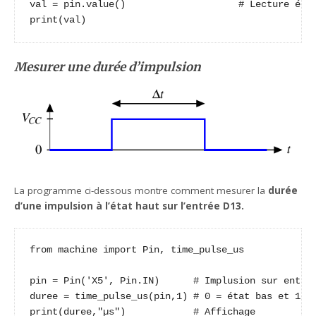
val = pin.value()                    # Lecture état
print(val)
Mesurer une durée d’impulsion
La programme ci-dessous montre comment mesurer la
durée
d’une impulsion à l’état haut sur l’entrée D13.
from machine import Pin, time_pulse_us

pin = Pin('X5', Pin.IN)      # Implusion sur entrée
duree = time_pulse_us(pin,1) # 0 = état bas et 1 = 
print(duree,"µs")            # Affichage