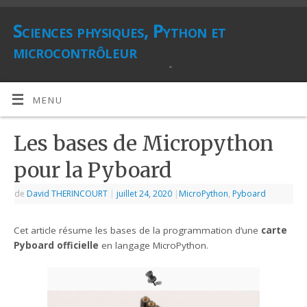
Sciences physiques, Python et
microcontrôleur
LANGAGE PYTHON, MICROCONTRÔLEURS ET CAPTEURS
MENU
Les bases de Micropython
pour la Pyboard
de
David THERINCOURT
|
juillet 24, 2020
|
MicroPython
,
Pyboard
Cet article résume les bases de la programmation d’une
carte
Pyboard officielle
en langage MicroPython.